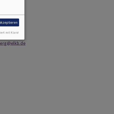
61/ 891-0
661/ 891-254
61/ 891-259
/ 891-255
 akzeptieren
61/ 891-256
iert mit Klaro!
berg@elkb.de