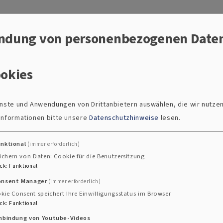
ndung von personenbezogenen Date
gkeiten
631.39 KB
okies
ienste und Anwendungen von Drittanbietern auswählen, die wir nutze
Büro Sulzbac
 Informationen bitte unsere
Datenschutzhinweise
lesen.
unktional
(immer erforderlich)
Andreas Achhammer
ichern von Daten: Cookie für die Benutzersitzung
Michaela Bleisteine
ck
:
Funktional
Karin Hofmann, 096
onsent Manager
(immer erforderlich)
Susanne Hönig, 096
kie Consent speichert Ihre Einwilligungsstatus im Browser
Franziska Hösl, 096
ck
:
Funktional
Anita Müllner, 0966
inbindung von Youtube-Videos