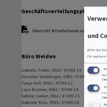
Geschäftsverteilungsplan
Verwe
Übersicht Mitarbeitende und Zuständi
und Co
Bitte die D
Büro Weiden
Für weitere
F
Isabella Freller, 0961/ 47049-10
Spe
Veronika Scheibinger, 0961/ 47049-11
Zwe
Tanja Holl, 0961/ 47049-12
C
Luca Brunner, 0961/ 47049-14
Coo
Sabine Janker, 0961/ 47049-15
Zwe
Gabriele Krös, 0961/ 47049-16
E