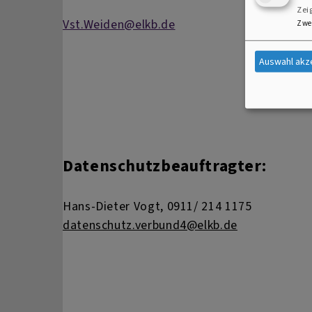
Zei
Vst.Weiden@elkb.de
Zwe
Auswahl akz
Datenschutzbeauftragter:
Hans-Dieter Vogt, 0911/ 214 1175
datenschutz.verbund4@elkb.de