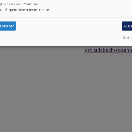
Jessica Reindl, 096
gt Videos von Youtube
Anita Seebauer, 09
ck
:
Eingebettete externe Inhalte
Manuela Weber, 096
Ulrike Weich, 09661
eptieren
Alle
Annika Weigl, 096
Realis
Vst.sulzbach-rosen