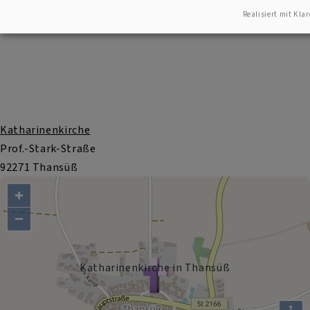
Realisiert mit Klar
Katharinenkirche
Prof.-Stark-Straße
92271 Thansüß
+
−
Katharinenkirche in Thansüß