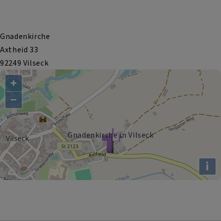
Gnadenkirche
Axtheid 33
92249 Vilseck
+
−
Gnadenkirche in Vilseck
i