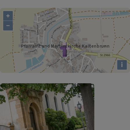
+
−
Pfarramt und Martinskirche Kaltenbrunn
i