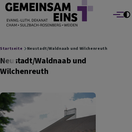
EVANG.-LUTH. DEKANAT GEMEINSAM EINS
Direkt zum Inhalt
Cham Sulzbach-Rosenberg Weiden
Menü
Breadcrumb
Startseite
Neustadt/Waldnaab und Wilchenreuth
Neustadt/Waldnaab und
Wilchenreuth