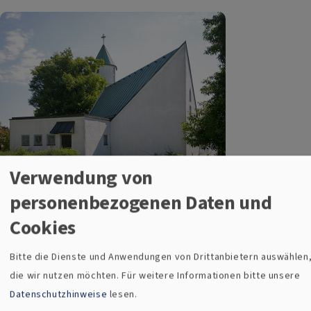
Verwendung von
personenbezogenen Daten und
Bildrechte
Sandra Hirschke
Cookies
Bitte die Dienste und Anwendungen von Drittanbietern auswählen
Jesus-Christus-Kirche Altenstadt a.d. Waldnaab
die wir nutzen möchten.
Für weitere Informationen bitte unsere
Datenschutzhinweise
lesen.
Lindenweg