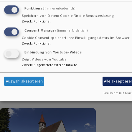
92665 Altenstadt a.d. Waldnaab
Funktional
(immer erforderlich)
+
Speichern von Daten: Cookie für die Benutzersitzung
Zweck
:
Funktional
−
Consent Manager
(immer erforderlich)
Cookie Consent speichert Ihre Einwilligungsstatus im Browser
Zweck
:
Funktional
Jesus Christus-Kirche in Altenstadt a.d. Waldnaab
Einbindung von Youtube-Videos
Zeigt Videos von Youtube
i
Zweck
:
Eingebettete externe Inhalte
Auswahl akzeptieren
Alle akzeptiere
Realisiert mit Klar