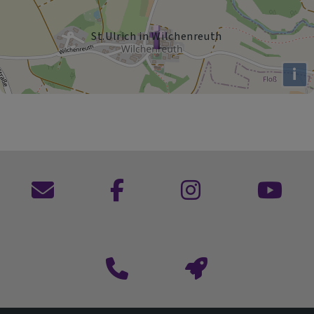
St.Ulrich in Wilchenreuth
i
Kontaktformular