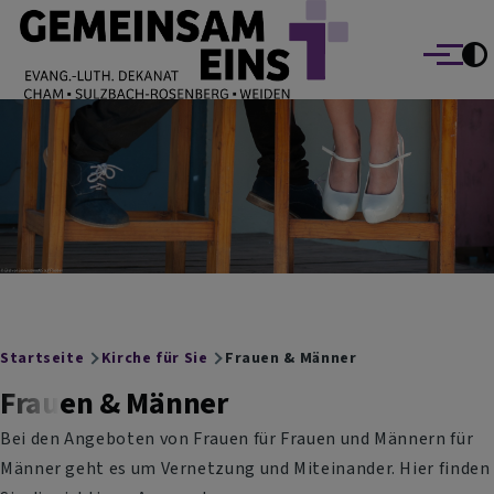
EVANG.-LUTH. DEKANAT GEMEINSAM EINS
Direkt zum Inhalt
Cham Sulzbach-Rosenberg Weiden
Menü
Breadcrumb
Startseite
Kirche für Sie
Frauen & Männer
Frauen & Männer
Bei den Angeboten von Frauen für Frauen und Männern für
Männer geht es um Vernetzung und Miteinander. Hier finden