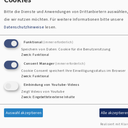
mit einer kompetenten Referentin. Die Veranstaltung
Bitte die Dienste und Anwendungen von Drittanbietern auswählen
findet dann an drei verschiedenen Orten im Dekanat statt.
die wir nutzen möchten.
Für weitere Informationen bitte unsere
Mehr dazu bei den Berichten!
Datenschutzhinweise
lesen.
Bericht vom Dekanatsfrauentag 2026 in
Sulzbach-Rosenberg
Funktional
(immer erforderlich)
Speichern von Daten: Cookie für die Benutzersitzung
Zweck
:
Funktional
Bericht vom Dekanatsfrauentag 2026 in
Consent Manager
(immer erforderlich)
Cham
Cookie Consent speichert Ihre Einwilligungsstatus im Browser
Zweck
:
Funktional
Einbindung von Youtube-Videos
Zeigt Videos von Youtube
Männerarbeit im Dekanat
Zweck
:
Eingebettete externe Inhalte
Auswahl akzeptieren
Alle akzeptiere
Sie spielen Fußball und betreuen Jugendmannschaften,
fahren ehrenamtlich im Rettungswagen oder Feuerwehr-
Realisiert mit Klar