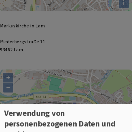
i
Markuskirche in Lam
Riederbergstraße 11
93462 Lam
+
−
Markuskirche Lam
Verwendung von
personenbezogenen Daten und
i