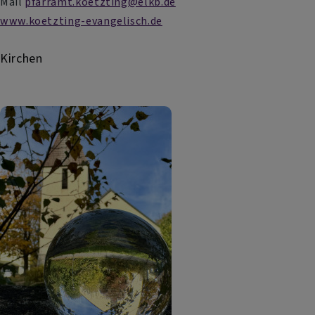
Mail
pfarramt.koetzting@elkb.de
www.koetzting-evangelisch.de
Kirchen