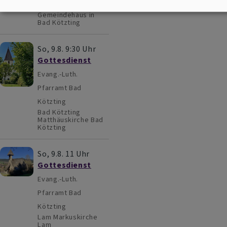
Bad Kötzting
Gemeindehaus in
Bad Kötzting
So, 9.8. 9:30 Uhr
Gottesdienst
Evang.-Luth.
Pfarramt Bad
Kötzting
Bad Kötzting
Matthäuskirche Bad
Kötzting
So, 9.8. 11 Uhr
Gottesdienst
Evang.-Luth.
Pfarramt Bad
Kötzting
Lam
Markuskirche
Lam