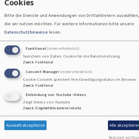
Cookies
Bitte die Dienste und Anwendungen von Drittanbietern auswählen
die wir nutzen möchten.
Für weitere Informationen bitte unsere
Evangelische
Eigene
Datenschutzhinweise
lesen.
-Termine
Gemeinde
Funktional
(immer erforderlich)
Speichern von Daten: Cookie für die Benutzersitzung
Teaser
finden
Zweck
:
Funktional
Consent Manager
(immer erforderlich)
Cookie Consent speichert Ihre Einwilligungsstatus im Browser
Zweck
:
Funktional
Fr, 7.8. 19 Uhr
Zu welcher
Bibliodrama
Einbindung von Youtube-Videos
Kirchengemeinde Sie
"Misserfolg und
Zeigt Videos von Youtube
Erfolg - wie gehe
gehören, können Sie ganz
Zweck
:
Eingebettete externe Inhalte
ich damit um?"
leicht hier herausfinden.
Evang.-Luth.
Auswahl akzeptieren
Alle akzeptiere
Pfarramt Bad
Kötzting
Realisiert mit Klar