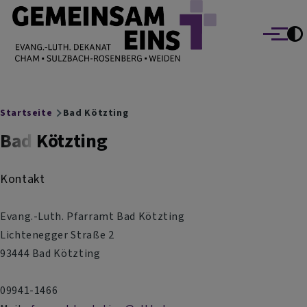
EVANG.-LUTH. DEKANAT GEMEINSAM EINS
Direkt zum Inhalt
Cham Sulzbach-Rosenberg Weiden
Menü
Breadcrumb
Startseite
Bad Kötzting
Bad Kötzting
Kontakt
Evang.-Luth. Pfarramt Bad Kötzting
Lichtenegger Straße 2
93444 Bad Kötzting
09941-1466