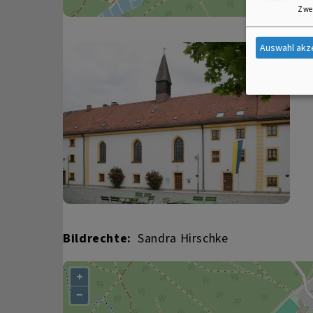
Zwe
Auswahl akz
Bildrechte
Sandra Hirschke
+
−