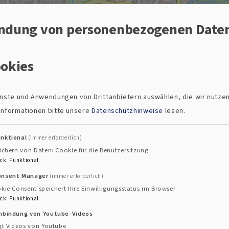
ndung von personenbezogenen Date
okies
Erlöserkirche in Tirschenreuth
ienste und Anwendungen von Drittanbietern auswählen, die wir nutze
 Informationen bitte unsere
Datenschutzhinweise
lesen.
unktional
(immer erforderlich)
ichern von Daten: Cookie für die Benutzersitzung
ck
:
Funktional
onsent Manager
(immer erforderlich)
kie Consent speichert Ihre Einwilligungsstatus im Browser
ck
:
Funktional
inbindung von Youtube-Videos
gt Videos von Youtube