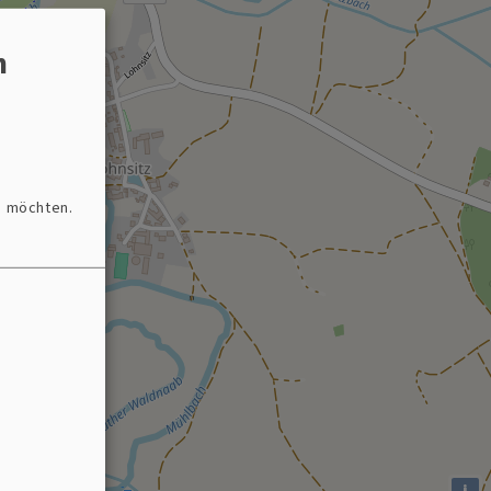
n
n möchten.
i