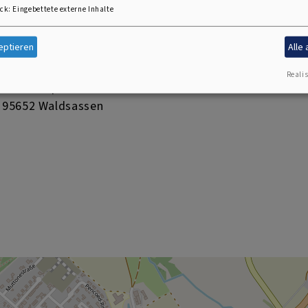
ck
:
Eingebettete externe Inhalte
eptieren
Alle
Friedenskirche Waldsassen
Realis
Johannisplatz 7
95652 Waldsassen