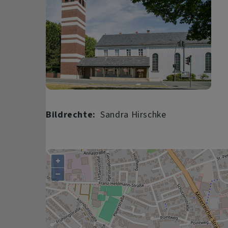
Bildrechte
Sandra Hirschke
+
−