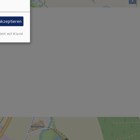
 akzeptieren
iert mit Klaro!