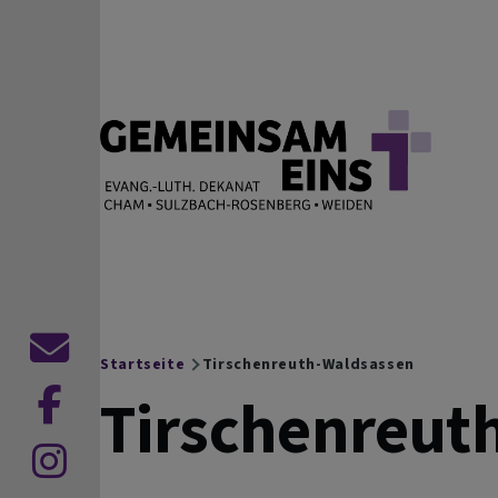
Direkt zum Inhalt
EVANG.-LUTH. DEKANAT
Cham Sulzbach-Rosenberg Weiden
Kontaktformular
Startseite
Tirschenreuth-Waldsassen
Breadcrumb
Tirschenreut