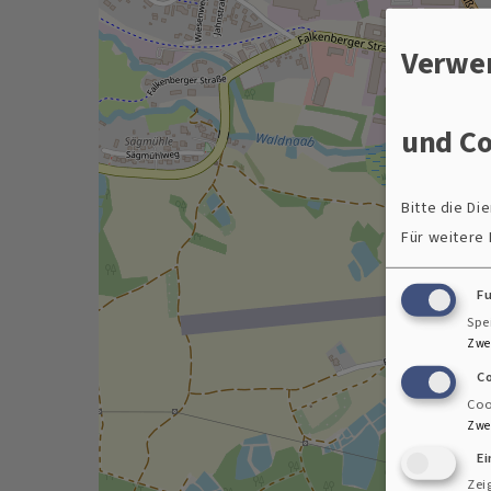
Verwe
und Co
Bitte die D
Für weitere
F
Spe
Zwe
C
Coo
Zwe
E
Zei