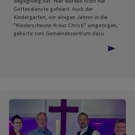
Begegnung dar. Hier wurden nicht nur
Gottesdienste gefeiert. Auch der
Kindergarten, vor einigen Jahren in die
"Kinderscheune Kreuz Christi" umgezogen,
gehörte zum Gemeindezentrum dazu.
über
Weiterlesen
Bleiben
-
nur
anders!