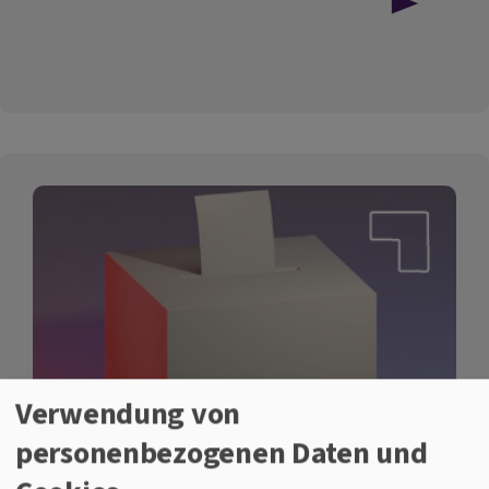
Jahreslosung
2026
im
Dekanat
Verwendung von
personenbezogenen Daten und