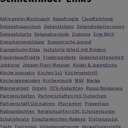
Aktiv gegen Missbrauch
Beauftragte
Cloudtelefonie
Dekanatsausschuss
Dekanatsbüro
Dekanatskantor:innen
Dekanatskarte
Dekanatssynode
Diakonie
Eine Welt
Erwachsenenbildung
Evangelische Jugend
Evangelische Kitas
Fachstelle Arbeit mit Kindern
Frauenbeauftragte
Friedensgebete
Gedenkstättenarbeit
Jobbörse
Johann Flierl-Museum
Kinder & Jugendliche
Kirche innovativ
Kirchen 1x1
Kircheneintritt
Kirchengemeinden
Kirchenmusik
MAV
Mwika
Männerarbeit
Orgeln
OTV-Andachten
Papua Neuguinea
Partnerschaften
Partnerschaften mit Tschechien
Partnerschaft Ostmähren
Pfarrämter
Prävention
Radioandachten
Religionsunterricht; Schulseelsorge;
Schulreferate
Simultankirchen-Radweg
Stellenportal
Taufe
Tourismus
Urlauberseelsorge
Verwaltungsstelle