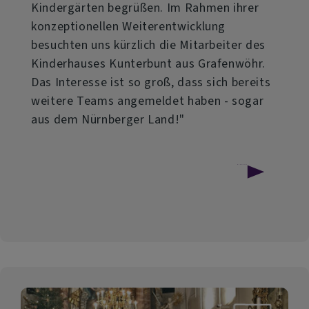
Kindergärten begrüßen. Im Rahmen ihrer
konzeptionellen Weiterentwicklung
besuchten uns kürzlich die Mitarbeiter des
Kinderhauses Kunterbunt aus Grafenwöhr.
Das Interesse ist so groß, dass sich bereits
weitere Teams angemeldet haben - sogar
aus dem Nürnberger Land!"
über
Weiterlesen
Kindergarten
Erbendorf
mit
fortschrittlichem
Konzept