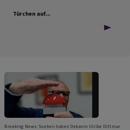
Türchen auf...
über
Weiterlesen
24x
Weihnachten
-
im
Dekanat
Eins
SF
Breaking News: Soeben haben Dekanin Ulrike Dittmar