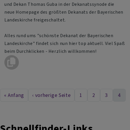
und Dekan Thomas Guba in der Dekanatssynode die
neue Homepage des größten Dekanats der Bayerischen
Landeskirche freigeschaltet.
Alles rund ums "schönste Dekanat der Bayerischen
Landeskirche" findet sich nun hier top aktuell. Viel Spaß
beim Durchklicken - Herzlich willkommen!
« Anfang
‹ vorherige Seite
1
2
3
4
First page
Vorherige Seite
Seite
Seite
Seite
Aktu
Seitennummerierung
Schnellfinder-Links