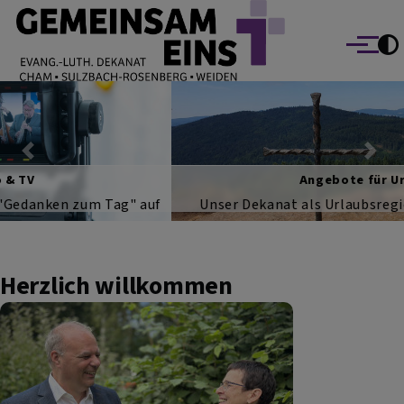
EVANG.-LUTH. DEKANAT GEMEINSAM EINS
Direkt zum Inhalt
Cham Sulzbach-Rosenberg Weiden
Menü
Previous
Nex
Angebote für Urlauber
Unser Dekanat als Urlaubsregion mit verschiedenen
Angeboten der Tourismus-Seelsorge
Herzlich willkommen