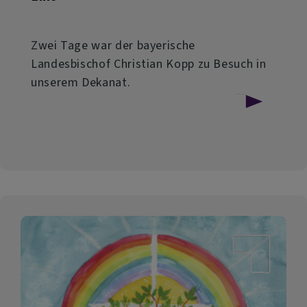
Zwei Tage war der bayerische
Landesbischof Christian Kopp zu Besuch in
unserem Dekanat.
über
Weiterlesen
Landesbischof
besucht
das
Dekanat
Eins