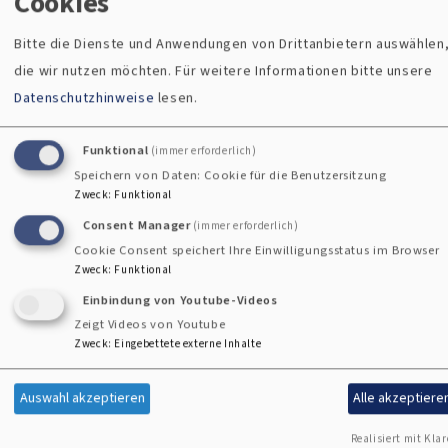
Cookies
Bitte die Dienste und Anwendungen von Drittanbietern auswählen
die wir nutzen möchten.
Für weitere Informationen bitte unsere
Datenschutzhinweise
lesen.
Funktional
(immer erforderlich)
Wahlergebnis Landessynode
Speichern von Daten: Cookie für die Benutzersitzung
Zweck
:
Funktional
Consent Manager
(immer erforderlich)
Cookie Consent speichert Ihre Einwilligungsstatus im Browser
Die Landessynode ist gewählt. Per
Zweck
:
Funktional
Briefwahl haben die Stimmberechtigten ihre
Einbindung von Youtube-Videos
Stimmen bis zum 7. Dezember abgegeben
Zeigt Videos von Youtube
Zweck
:
Eingebettete externe Inhalte
und Vertretende aus unserem Dekanat
bestimmt. Die Wahlkreise und
Auswahl akzeptieren
Alle akzeptiere
Teilwahlkreise dazu umfassen größere
Gebiete, als unser Dekanat.
Realisiert mit Klar